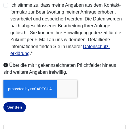
Ich stimme zu, dass meine Angaben aus dem Kontakt­
formular zur Beant­wortung meiner Anfrage erhoben,
verar­beitet und gespeichert werden. Die Daten werden
nach abgeschlos­sener Bear­beitung Ihrer Anfrage
gelöscht. Sie können Ihre Einwil­ligung jederzeit für die
Zukunft per E-Mail an uns widerrufen. Detail­lierte
Informa­tionen finden Sie in unserer
Daten­schutz­
(öffnet neues Fenster)
erklärung
.*
Information:
Über die mit * gekenn­zeichneten Pflichtfelder hinaus
sind weitere Angaben freiwillig.
Senden