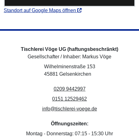
(öffnet neues Fenster)
Standort auf Google Maps öffnen
Tischlerei Vöge UG (haftungsbeschränkt)
Gesellschafter / Inhaber: Markus Vöge
Adresse:
Wilhelminenstraße 153
45881 Gelsenkirchen
Telefonnummer:
(öffnet Wählfeld zum Anr
0209 9442997
WhatsApp:
WhatsApp Chat starten (
0151 12529462
E-Mail-Adresse:
- Seite mit Kontakt
info
@t
is
chle
rei-v
oeg
e.
de
Öffnungszeiten:
Montag - Donnerstag:
07:15 - 15:30 Uhr