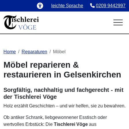
Sprachmodus:
Telefonnummer:
(
leichte
Sprache
0209 9442997
Home
Reparaturen
Möbel
Möbel reparieren &
restaurieren in Gelsenkirchen
Sorgfältig, nachhaltig und fachgerecht - mit
der Tischlerei Vöge
Holz erzählt Geschichten – und wir helfen, sie zu bewahren.
Ob antiker Schrank, liebgewonnener Esstisch oder
wertvolles Erbstück: Die
Tischlerei Vöge
aus